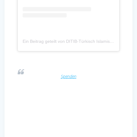
Ein Beitrag geteilt von DITIB-Türkisch Islamische Gemeinde zu Unna e.V. (@ditib.unna)
Spenden