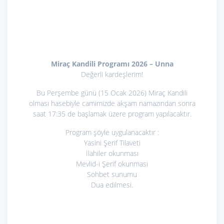
Miraç Kandili Programı 2026 – Unna
Değerli kardeşlerim!
Bu Perşembe günü (15 Ocak 2026) Miraç Kandili
olması hasebiyle camimizde akşam namazından sonra
saat 17:35 de başlamak üzere program yapılacaktır.
Program şöyle uygulanacaktır :
Yasini Şerif Tilaveti
İlahiler okunması
Mevlid-i Şerif okunması
Sohbet sunumu
Dua edilmesi.