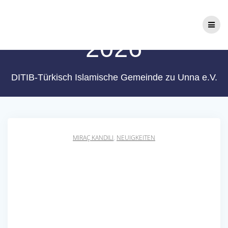
Zum
Miraç Kandili
Inhalt
springen
2026
DITIB-Türkisch Islamische Gemeinde zu Unna e.V.
MIRAÇ KANDILI
,
NEUIGKEITEN