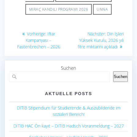
o
p
MIRAÇ KANDILI PROGRAMI 2026
UNNA
k
p
Beitragsnavigation
Vorheriger
Nächster
Vorherige:
Iftar
Nächster:
Din İşleri
Beitrag:
Beitrag:
Kampanyası –
Yüksek Kurulu, 2026 yılı
Fastenbrechen – 2026
fitre miktarını açıkladı
Suchen
Suchen
AKTUELLE POSTS
DITIB Stipendium für Studierende & Auszubildende im
sozialen Bereich!
DİTİB HAC Ön kayıt – DITIB Hadsch Voranmeldung – 2027