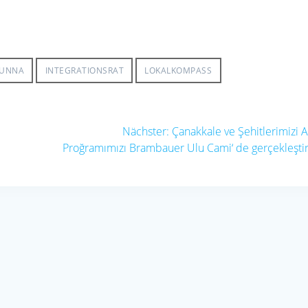
 UNNA
INTEGRATIONSRAT
LOKALKOMPASS
Nächster
Nächster:
Çanakkale ve Şehitlerimizi
Beitrag:
Proğramımızı Brambauer Ulu Cami‘ de gerçekleşti