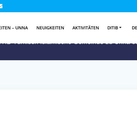
GRA-Cup 2017 –
EITEN – UNNA
NEUIGKEITEN
AKTIVITÄTEN
DITIB
DE
ITIB-Türkisch Islamische Gemeinde zu Unna e.