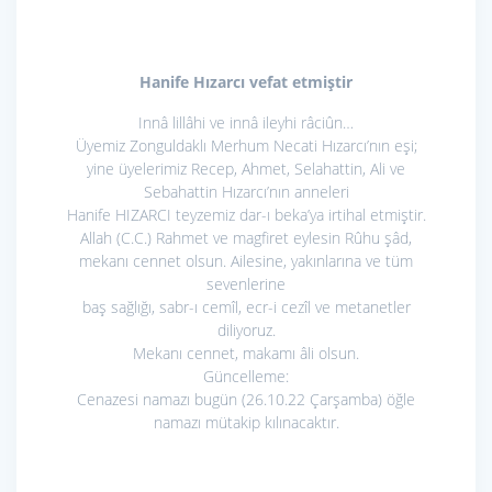
Hanife Hızarcı vefat etmiştir
Innâ lillâhi ve innâ ileyhi râciûn…
Üyemiz Zonguldaklı Merhum Necati Hızarcı’nın eşi;
yine üyelerimiz Recep, Ahmet, Selahattin, Ali ve
Sebahattin Hızarcı’nın anneleri
Hanife HIZARCI teyzemiz dar-ı beka’ya irtihal etmiştir.
Allah (C.C.) Rahmet ve magfiret eylesin Rûhu şâd,
mekanı cennet olsun. Ailesine, yakınlarına ve tüm
sevenlerine
baş sağlığı, sabr-ı cemîl, ecr-i cezîl ve metanetler
diliyoruz.
Mekanı cennet, makamı âli olsun.
Güncelleme:
Cenazesi namazı bugün (26.10.22 Çarşamba) öğle
namazı mütakip kılınacaktır.