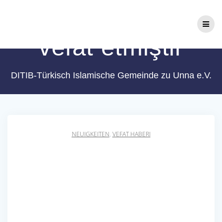
Zum
Hanife Hızarcı
Inhalt
springen
vefat etmiştir
DITIB-Türkisch Islamische Gemeinde zu Unna e.V.
NEUIGKEITEN
,
VEFAT HABERI