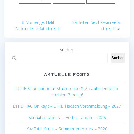
o
p
k
p
Beitragsnavigation
Vorheriger
Nächster
Vorherige:
Halil
Nächster:
Sevil Kesici vefat
Beitrag:
Beitrag:
Demirciler vefat etmiştir
etmiştir
Suchen
Suchen
AKTUELLE POSTS
DITIB Stipendium für Studierende & Auszubildende im
sozialen Bereich!
DİTİB HAC Ön kayıt – DITIB Hadsch Voranmeldung – 2027
Sonbahar Umresi – Herbst Umrah – 2026
Yaz Tatili Kursu – Sommerferienkurs – 2026