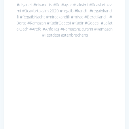
#diyanet
#diyanettv
#üc
#aylar
#takvimi
#ücaylartakvi
mi
#ücaylartakvimi2020
#regaib
#kandili
#regaibkandi
li
#RegaibNacht
#mirackandili
#mirac
#BeratKandili
#
Berat
#Ramazan
#KadirGecesi
#Kadir
#Gecesi
#Lailat
alQadr
#Arefe
#ArifeTag
#RamazanBayramı
#Ramazan
#FestdesFastenbrechens