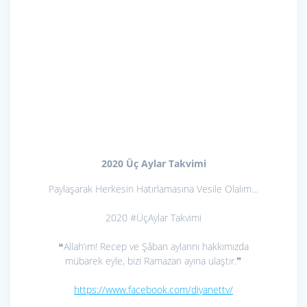
2020 Üç Aylar Takvimi
Paylaşarak Herkesin Hatırlamasına Vesile Olalım…
2020
#ÜçAylar
Takvimi
❝Allah’ım! Recep ve Şâban aylarını hakkımızda
mübarek eyle, bizi Ramazan ayına ulaştır.❞
https://www.facebook.com/diyanettv/