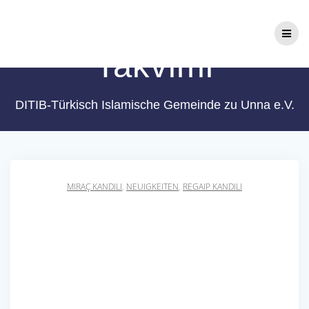
Zum
2020 Üç Aylar
Inhalt
springen
Takvimi
DITIB-Türkisch Islamische Gemeinde zu Unna e.V.
MIRAÇ KANDILI
,
NEUIGKEITEN
,
REGAIP KANDILI