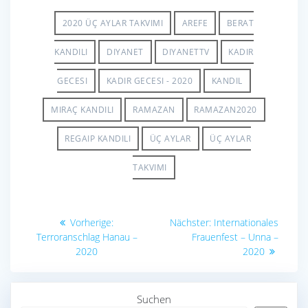
e
ail
at
ar
b
s
e
2020 ÜÇ AYLAR TAKVIMI
AREFE
BERAT
o
A
KANDILI
DIYANET
DIYANETTV
KADIR
o
p
GECESI
KADIR GECESI - 2020
KANDIL
k
p
MIRAÇ KANDILI
RAMAZAN
RAMAZAN2020
REGAIP KANDILI
ÜÇ AYLAR
ÜÇ AYLAR
TAKVIMI
Beitragsnavigation
Vorheriger
Nächster
Vorherige:
Nächster:
Internationales
Beitrag:
Beitrag:
Terroranschlag Hanau –
Frauenfest – Unna –
2020
2020
Suchen